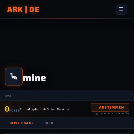
ARK | DE
☰
mine
🦕
test
0
↑ ABSTIMMEN
Einmal täglich · Hilft dem Ranking
VOTES
Login erforderlich · 1× pro Tag
LIVE STATUS
INFO