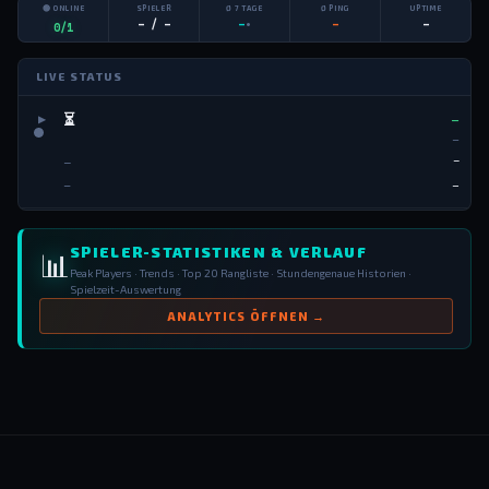
🟢 ONLINE
SPIELER
Ø 7 TAGE
Ø PING
UPTIME
– / –
•
–
–
–
0/1
LIVE STATUS
⏳
–
▶
–
–
–
–
–
SPIELER-STATISTIKEN & VERLAUF
📊
Peak Players · Trends · Top 20 Rangliste · Stundengenaue Historien ·
Spielzeit-Auswertung
ANALYTICS ÖFFNEN →