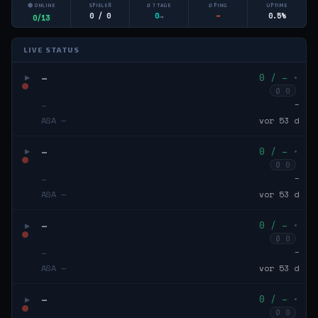
🟢 ONLINE
SPIELER
Ø 7 TAGE
Ø PING
UPTIME
0 / 0
→
–
0.5%
0
0/13
LIVE STATUS
–
0 / –
•
▶
Ø 0
–
–
ASA —
vor 53 d
–
0 / –
•
▶
Ø 0
–
–
ASA —
vor 53 d
–
0 / –
•
▶
Ø 0
–
–
ASA —
vor 53 d
–
0 / –
•
▶
Ø 0