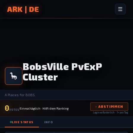
ARK | DE
☰
BobsVille PvExP
Cluster
🦕
A Places for BOBS.
0
↑ ABSTIMMEN
Einmal täglich · Hilft dem Ranking
VOTES
Login erforderlich · 1× pro Tag
LIVE STATUS
INFO