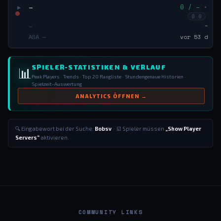
–
0 / –
•
▶
Ø 0
–
–
ASA —
vor 53 d
SPIELER-STATISTIKEN & VERLAUF
📊
Peak Players · Trends · Top 20 Rangliste · Stundengenaue Historien ·
Spielzeit-Auswertung
ANALYTICS ÖFFNEN →
🔍 Eingabewort bei der Suche:
Bobsv
· ☑️ Spieler müssen
„Show Player
Servers“
aktivieren.
COMMUNITY LINKS